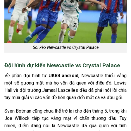
Soi kèo Newcastle vs Crystal Palace
Đội hình dự kiến Newcastle vs Crystal Palace
Về phần đội hình từ
UK88 android
, Newcastle thiếu vắng
một số gương mặt, mà họ vốn đã quen với điều đó. Lewis
Hall và đội trưởng Jamaal Lascelles đều đã phải nói lời chia
tay mùa giải vì các vấn đề liên quan đến mắt cá và đầu gối.
Sven Botman cũng chưa thể trở lại cho đến tháng 5, trong khi
Joe Willock tiếp tục vắng mặt vì chấn thương đầu. Tuy
nhiên, điểm đáng nói là Newcastle đã quá quen với tình