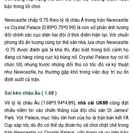
bậc trong lối chơi.
Newcastle chấp 0.75 theo tỷ lệ châu Á trong trận Newcastle
vs Crystal Palace (0.89*0.75*0.99) là con số phản ánh tương
đối chính xác cục diện hai đội ở thời điểm hiện tại. Với chuỗi
phong độ ấn tượng cùng lợi thế sân nhà, lựa chọn Newcastle
-0.75 được đánh giá là khả thi, đặc biệt trong bối cảnh họ
đang có hàng công cực kỳ bùng nổ. Crystal Palace tuy có tổ
chức tốt, nhưng trước những đối thủ có tốc độ và kỹ thuật
như Newcastle, họ thường gặp khó trong việc duy trì sự ổn
định suốt cả trận.
Soi kèo châu Âu ( 1.68 )
Về tỷ lệ châu Âu (1.68*3.94*4.89),
nhà cái UK88
cũng đặt
nhiều niềm tin vào chiến thắng của đội chủ sân St James’
Park. Với Palace, mục tiêu lớn hơn của họ là trận bán kết FA
Cup sắp tới, do đó có thể dự đoán họ sẽ chơi chặt chẽ trong
trận Newcastle vs Crystal Palace, cẩn trọng và ưu tiên bảo