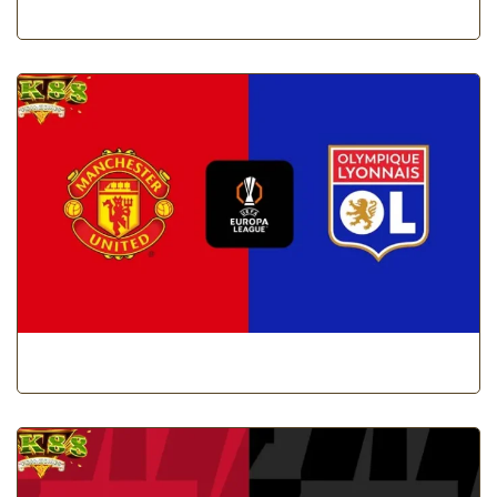
NHẬN ĐỊNH SOI KÈO LAZIO VS BODO/GLIMT 02H00 – 18/04/2025
NHẬN ĐỊNH SOI KÈO MANCHESTER UNITED VS LYON 02H00 –
18/04/2025