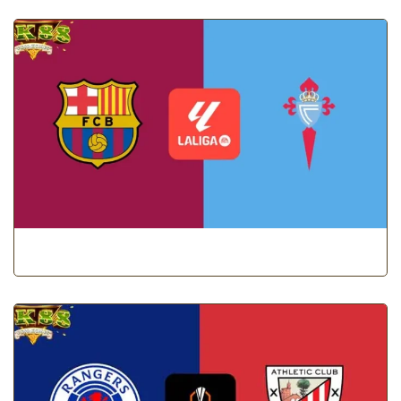
NHẬN ĐỊNH SOI KÈO BARCELONA VS CELTA VIGO 21H15 –
19/04/2025