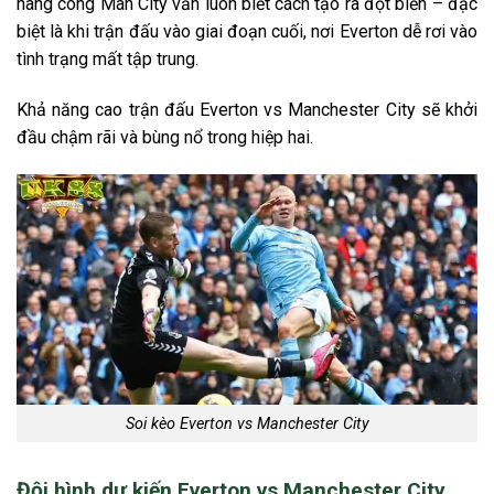
hàng công Man City vẫn luôn biết cách tạo ra đột biến – đặc
biệt là khi trận đấu vào giai đoạn cuối, nơi Everton dễ rơi vào
tình trạng mất tập trung.
Khả năng cao trận đấu Everton vs Manchester City sẽ khởi
đầu chậm rãi và bùng nổ trong hiệp hai.
Soi kèo Everton vs Manchester City
Đội hình dự kiến Everton vs Manchester City