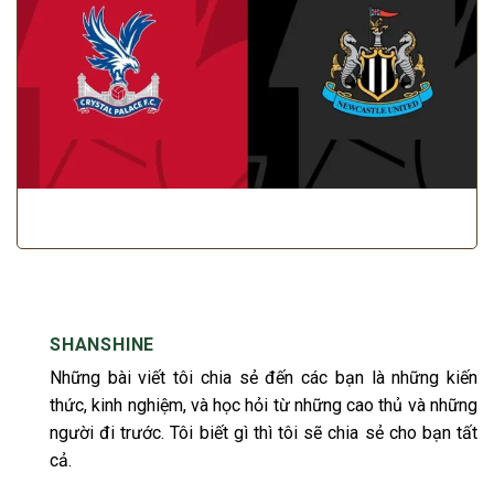
NHẬN ĐỊNH SOI KÈO NEWCASTLE VS CRYSTAL PALACE 01H30 –
17/04/2025
SHANSHINE
Những bài viết tôi chia sẻ đến các bạn là những kiến
thức, kinh nghiệm, và học hỏi từ những cao thủ và những
người đi trước. Tôi biết gì thì tôi sẽ chia sẻ cho bạn tất
cả.