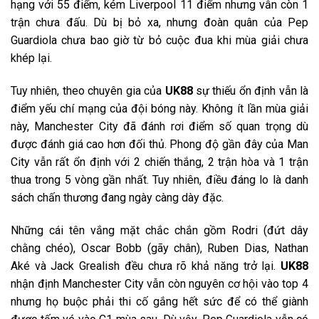
hạng với 55 điểm, kém Liverpool 11 điểm nhưng vẫn còn 1
trận chưa đấu. Dù bị bỏ xa, nhưng đoàn quân của Pep
Guardiola chưa bao giờ từ bỏ cuộc đua khi mùa giải chưa
khép lại.
Tuy nhiên, theo chuyên gia của
UK88
sự thiếu ổn định vẫn là
điểm yếu chí mạng của đội bóng này. Không ít lần mùa giải
này, Manchester City đã đánh rơi điểm số quan trọng dù
được đánh giá cao hơn đối thủ. Phong độ gần đây của Man
City vẫn rất ổn định với 2 chiến thắng, 2 trận hòa và 1 trận
thua trong 5 vòng gần nhất. Tuy nhiên, điều đáng lo là danh
sách chấn thương đang ngày càng dày đặc.
Những cái tên vắng mặt chắc chắn gồm Rodri (đứt dây
chằng chéo), Oscar Bobb (gãy chân), Ruben Dias, Nathan
Aké và Jack Grealish đều chưa rõ khả năng trở lại.
UK88
nhận định Manchester City vẫn còn nguyên cơ hội vào top 4
nhưng họ buộc phải thi cố gắng hết sức để có thể giành