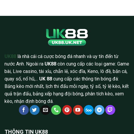
19/04/2025
Rangers
kèo
–
Lazio
02h00,
vs
ngày
Bodo/Glimt
18/04/2025
02h00
–
18/04/2025
UK88
là nhà cái cá cược bóng đá nhanh và uy tín đến từ
nước Anh. Ngoài ra
UK88
còn cung cấp các loại game: Game
bài, Live casino, tài xỉu, chẵn lẻ, xóc đĩa, Keno, lô đề, bắn cá,
quay số, nổ hũ,...
UK 88
cung cấp các thông tin bóng đá:
Bảng kèo mới nhất, lịch thi đấu mỗi ngày, tỷ số, tỷ lệ kèo, kết
quả trận đấu, bảng xếp hạng đội bóng, phân tích kèo, xem
kèo, nhận định bóng đá.
THÔNG TIN UK88